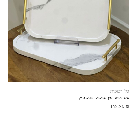
כלי זכוכית
סט מגשי עץ סגלגל, צבע טיק
149.90
₪