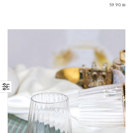
59.90
₪