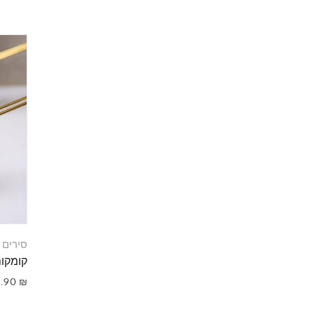
סירים 
קומקום קפה 
9.90
₪