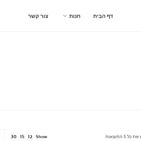
דף הבית
חנות
צור קשר
כוסות/ספלים ובקבוקים
כלי זכוכית
כפיות, מזלגות וסכינים
סט תבלינים
סירים וסירי מתכת
עגלות הגשה
עתיקות ותפאורה
קווי אירוח
12
ל ⁦5⁩ התוצאות
Show
15
30