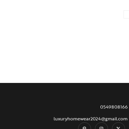
0549808166
luxuryhomewear2024@gmail.com