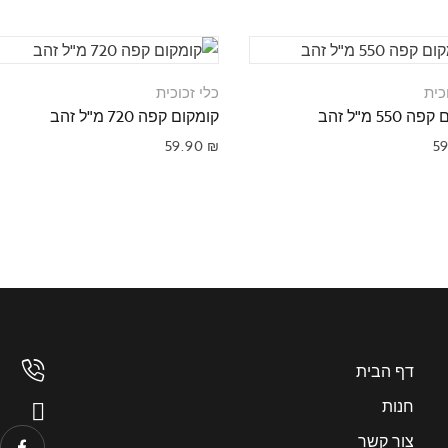
כית
כלי זכוכית
550 מ"ל זהב
קומקום קפה 720 מ"ל זהב
59.90
₪
5
דף הבית
חנות
צור קשר