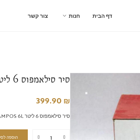
דף הבית
חנות
צור קשר
כוסות/ספלים ובקבוקים
כלי זכוכית
כפיות, מזלגות וסכינים
סיר סילאמפוס 6 ליטר
סט תבלינים
סירים וסירי מתכת
399.90
₪
עגלות הגשה
סיר סילאמפוס 6 ליטר SILAMPOS 6L
עתיקות ותפאורה
קווי אירוח
הוספה לסל