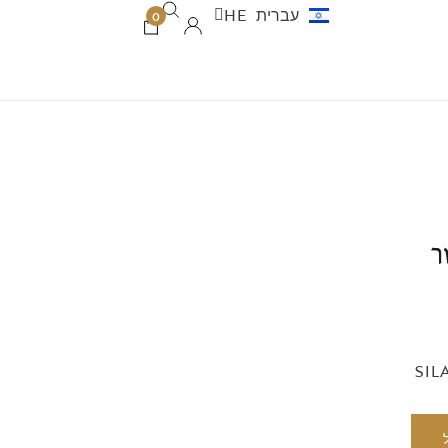
עברית
HE
العربية
AR
0