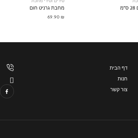
כת
סירים וסירי מתכת
מ
מחבת גרניט חום
69.90
₪
דף הבית
חנות
צור קשר