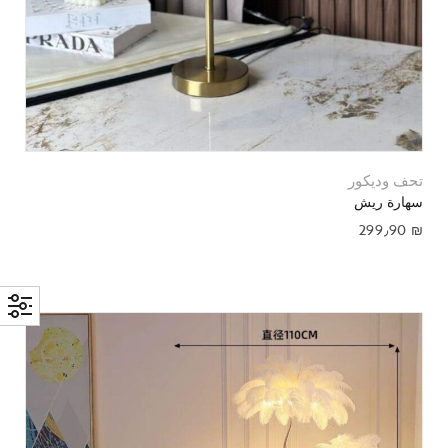
تحف وديكور
سهارة ريش
299٫90
₪