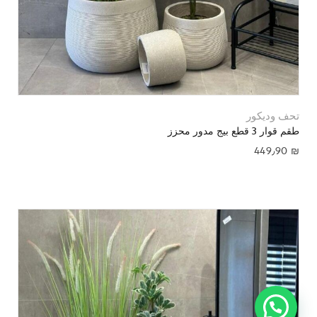
تحف وديكور
طقم قوار 3 قطع بيج مدور محزز
449٫90
₪