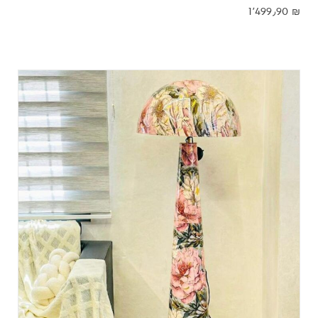
1٬499٫90
₪