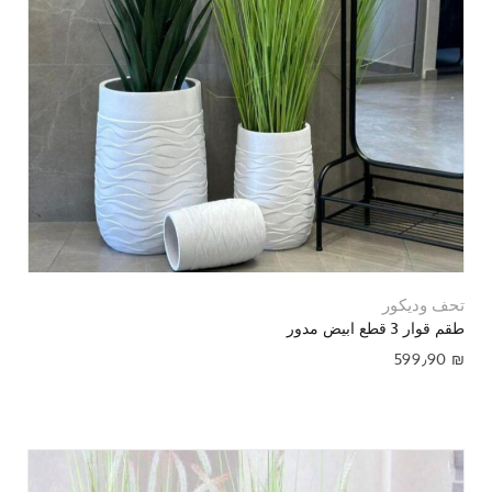
تحف وديكور
طقم قوار 3 قطع ابيض مدور
599٫90
₪