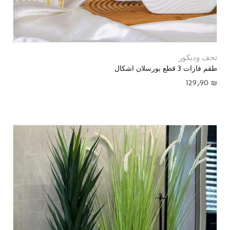
تحف وديكور
طقم فازات 3 قطع بورسلان اشكال
129٫90
₪