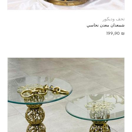
تحف وديكور
شمعدان معدن نحاسي
199٫90
₪