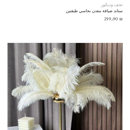
تحف وديكور
ستاند ضيافة معدن نحاسي طبقتين
299٫90
₪