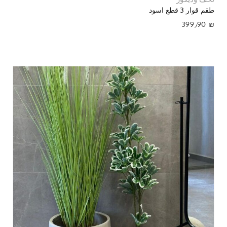
طقم قوار 3 قطع اسود
399٫90
₪