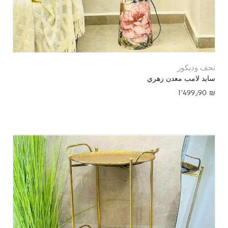
تحف وديكور
سايد لامب معدن زهري
1٬499٫90
₪