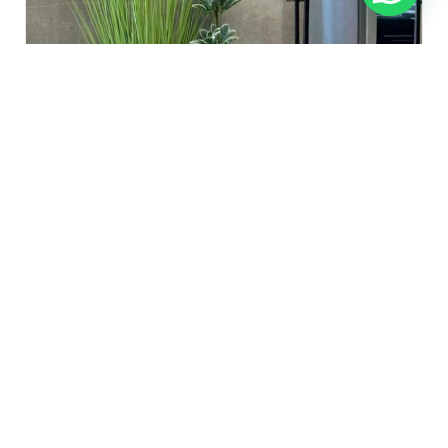
تحف وديكور
طقم قوار 3 قطع بيج مدور محزز
449٫90
₪