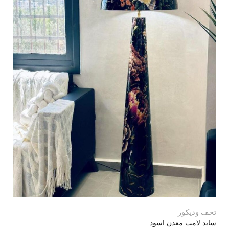
تحف وديكور
سايد لامب معدن اسود