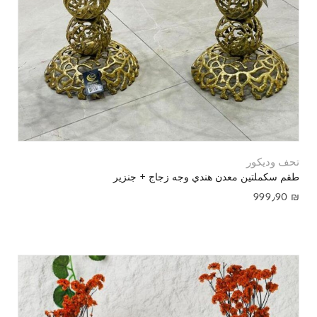
تحف وديكور
طقم سكملتين معدن هندي وجه زجاج + جنزير
999٫90
₪