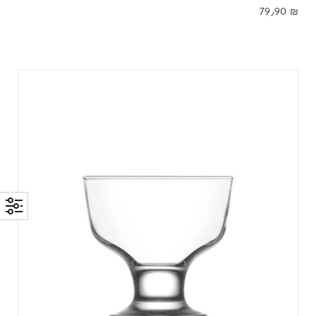
79٫90
₪