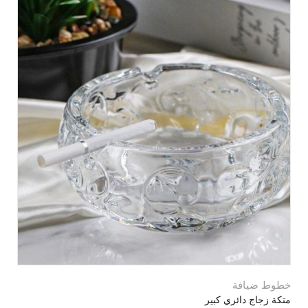
خطوط ضيافة
متكة زجاج دائري كبير