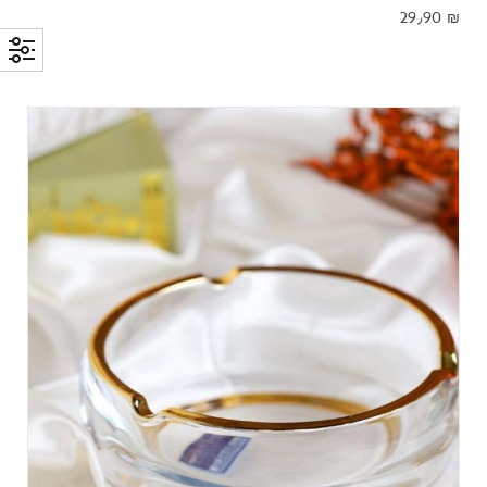
29٫90
₪