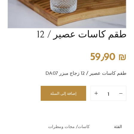
طقم كاسات عصير / 12
59٫90
₪
طقم كاسات عصير / 12 زجاج مبزر DA07
إضافة إلى السلة
الفئة
كاسات/ مجات ومطرات