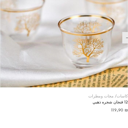
كاسات/ مجات ومطرات
12 فنجان شجره ذهبي
119٫90
₪