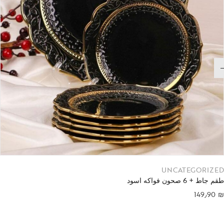
UNCATEGORIZED
طقم جاط + 6 صحون فواكه اسود
149٫90
₪