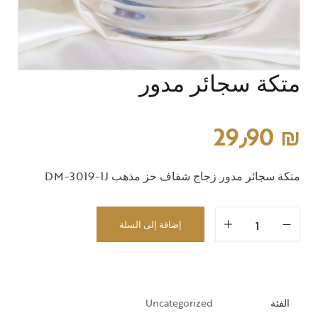
متكة سجائر مدور
29٫90
₪
متكة سجائر مدور زجاج شفاف حز مذهب DM-3019-1J
إضافة إلى السلة
الفئة
Uncategorized