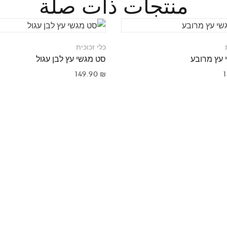
منتجات ذات صلة
כלי זכוכית
 עץ מרובע
סט מגשי עץ לבן עגול
149.90
₪