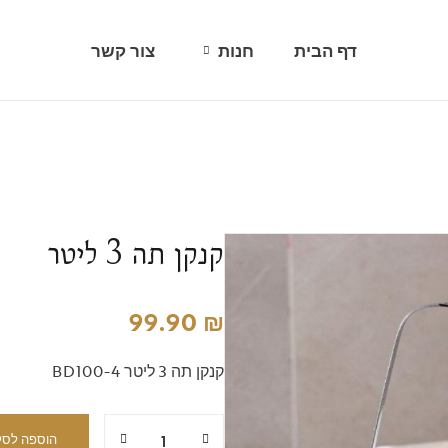
דף הבית
חנות
צור קשר
כוסות/ספלים ובקבוקים
כלי זכוכית
כפיות, מזלגות וסכינים
קנקן תה 3 ליטר
סט תבלינים
סירים וסירי מתכת
99.90
₪
עגלות הגשה
קנקן תה 3 ליטר BD100-4
עתיקות ותפאורה
קווי אירוח
הוספה לסל