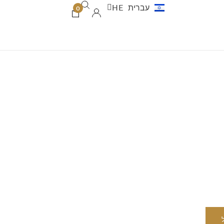
עברית
HE
العربية
AR
0