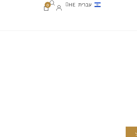
עברית
HE
العربية
AR
0