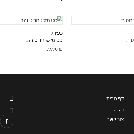
כפיות
טות
סט מזלג חרוט זהב
59.90
₪
דף הבית
חנות
צור קשר