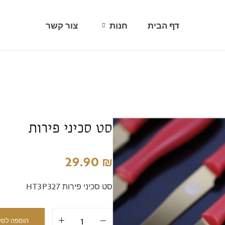
דף הבית
חנות
צור קשר
כוסות/ספלים ובקבוקים
כלי זכוכית
כפיות, מזלגות וסכינים
סט סכיני פירות
סט תבלינים
סירים וסירי מתכת
29.90
₪
עגלות הגשה
סט סכיני פירות HT3P327
עתיקות ותפאורה
קווי אירוח
הוספה לסל