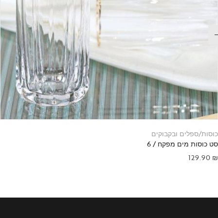
כוסות/ספלים ובקבוקים
סט כוסות מים מפקח / 6
129.90
₪