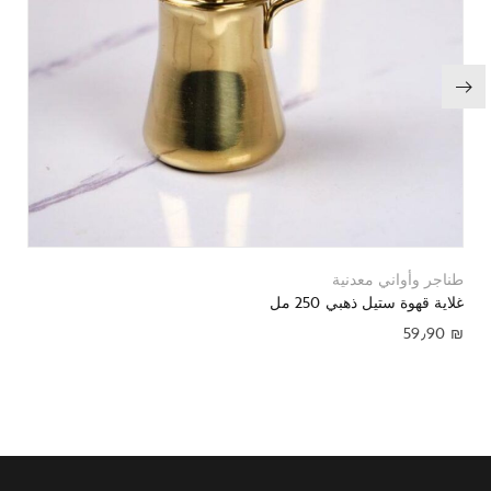
طناجر وأواني معدنية
غلاية قهوة ستيل ذهبي 250 مل
59٫90
₪