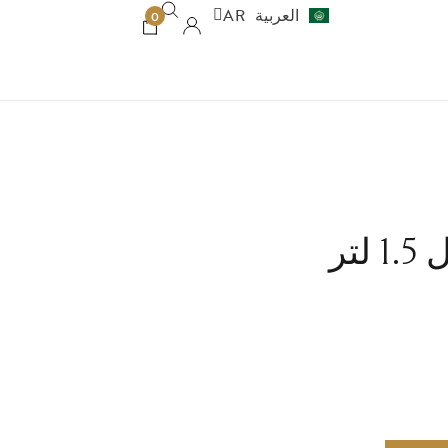
العربية
AR
עברית
HE
0
تر