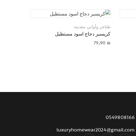
طناجر وأواني معدنية
طناجر وأواني
كريسبر دجاج اسود مستطيل
ابريق شاي ستي
99٫90
₪
79٫90
₪
0549808166
luxuryhomewear2024@gmail.com