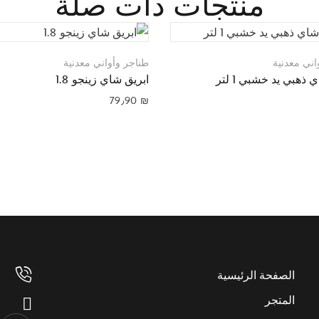
منتجات ذات صلة
اني معدنية
طناجر وأواني معدنية
 ذهبي يد خشبي 1 لتر
ابريق شاي زينجو 1.8
79٫90
₪
الصفحة الرئيسية
المتجر