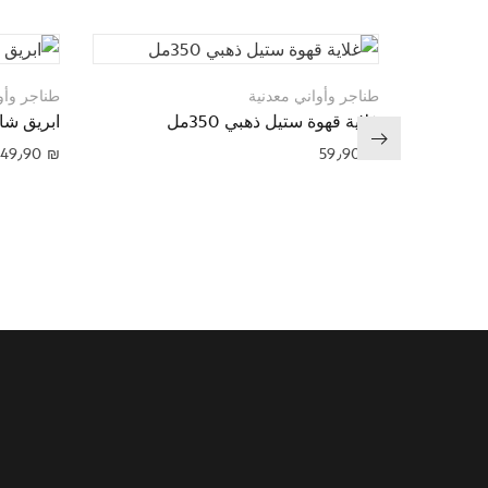
طناجر وأواني معدنية
طناجر وأو
غلاية قهوة ستيل ذهبي 350مل
ابريق شاي
49٫90
₪
59٫90
₪