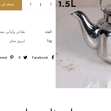
خطوط ضيافة
إضافة إلى 
الفئة
طناجر وأواني معد
Tag
ابريق شاي
erest
X
Facebook