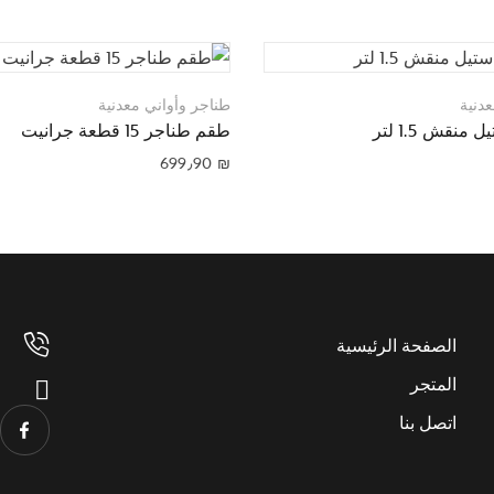
دنية
طناجر وأواني معدنية
نقش 1.5 لتر
طقم طناجر 15 قطعة جرانيت
699٫90
₪
الصفحة الرئيسية
المتجر
اتصل بنا