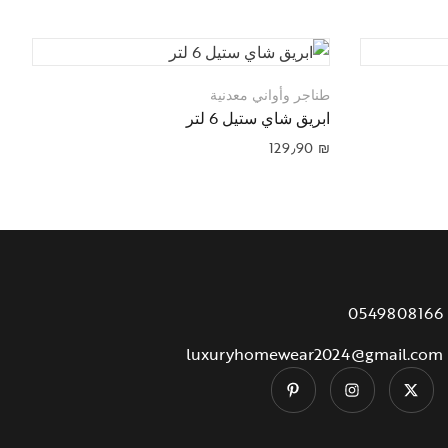
طناجر وأواني معدنية
ط
ابريق شاي ستيل 6 لتر
ك
₪
129٫90
₪
0549808166
luxuryhomewear2024@gmail.com