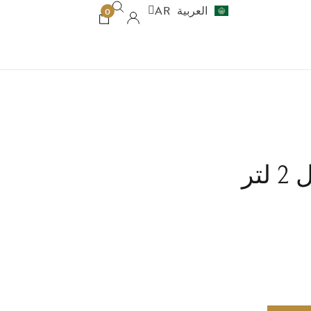
العربية
AR
עברית
HE
0
تر