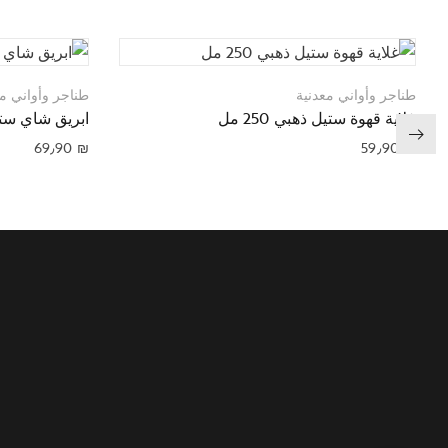
طناجر وأواني معدنية
طناجر وأواني مع
غلاية قهوة ستيل ذهبي 250 مل
ابريق شاي ستيل م
69٫90
₪
59٫90
₪