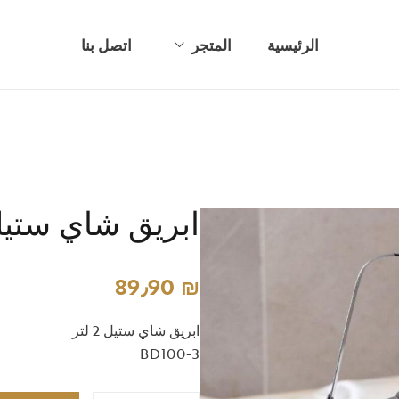
الرئيسية
المتجر
اتصل بنا
أطقم بهارات
اواني زجاجيه
تحف وديكور
ابريق شاي ستيل 2 ل
طناجر وأواني معدنية
عربات تقديم
89٫90
₪
كاسات/ مجات ومطرات
ابريق شاي ستيل 2 لتر
معالق شوك وسكاكين
BD100-3
مناشر غسيل وطاولة كوي