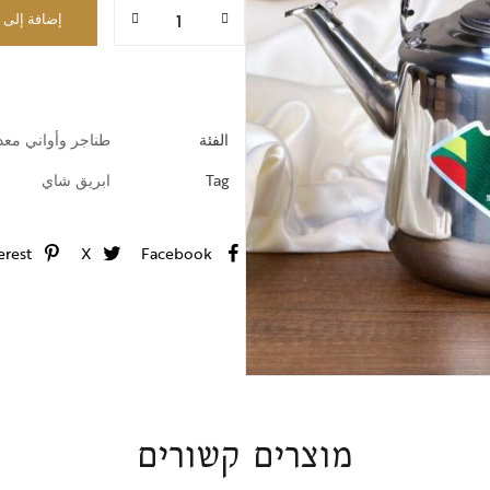
خطوط ضيافة
إضافة إلى 
الفئة
طناجر وأواني معد
Tag
ابريق شاي
erest
X
Facebook
מוצרים קשורים