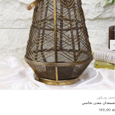
تحف وديكور
شمعدان معدن نحاسي
199٫90
₪