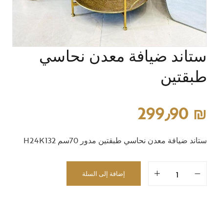
ستاند ضيافة معدن نحاسي
طبقتين
299٫90
₪
ستاند ضيافة معدن نحاسي طبقتين مدور 70سم H24K132
إضافة إلى السلة