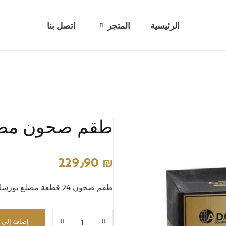
الرئيسية
المتجر
اتصل بنا
أطقم بهارات
اواني زجاجيه
تحف وديكور
طقم صحون مضلع
طناجر وأواني معدنية
عربات تقديم
229٫90
₪
كاسات/ مجات ومطرات
طقم صحون 24 قطعة مضلع بورسلان اسود مذهب HD1820B
معالق شوك وسكاكين
مناشر غسيل وطاولة كوي
إضافة إلى 