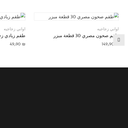
اواني زجاجيه
اواني زجاجيه
طقم صحون مصري 30 قطعة مبزر
طقم زبادي زج
49٫90
₪
149٫90
₪