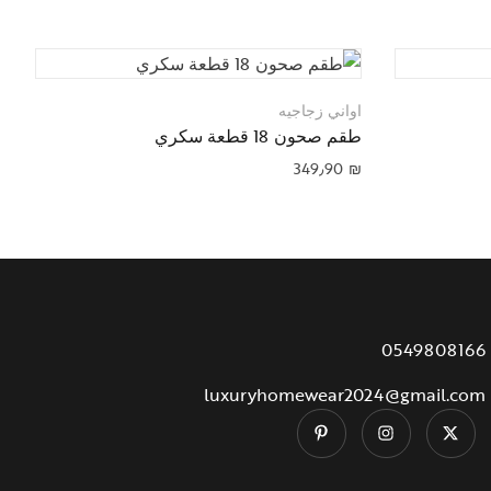
اواني زجاجيه
ا
طقم صحون 18 قطعة سكري
ط
₪
349٫90
₪
0549808166
luxuryhomewear2024@gmail.com