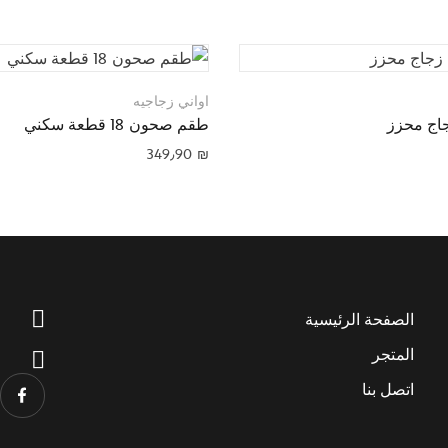
اواني زجاجيه
اج محزز
طقم صحون 18 قطعة سكني
349٫90
₪
الصفحة الرئيسية
المتجر
اتصل بنا