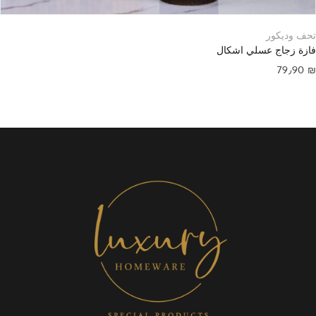
تحف وديكور
فازة زجاج عسلي اشكال
79٫90
₪