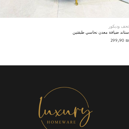
تحف وديكور
ستاند ضيافة معدن نحاسي طبقتين
299٫90
₪