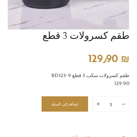
طقم كسرولات 3 قطع
129٫90
₪
طقم كسرولات سكب 3 قطع BD123-9
129.90
إضافة إلى السلة