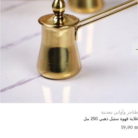
طناجر وأواني معدنية
غلاية قهوة ستيل ذهبي 250 مل
59٫90
₪