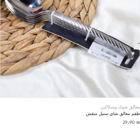
معالق شوك وسكاكين
طقم معالق شاي ستيل منقش
29٫90
₪