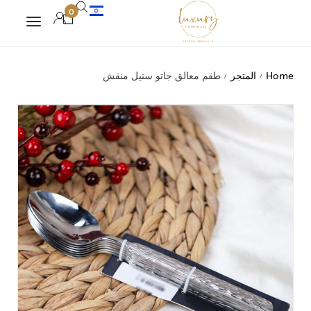
0
Home
المتجر
طقم معالق جاتو ستيل منقش
/
/