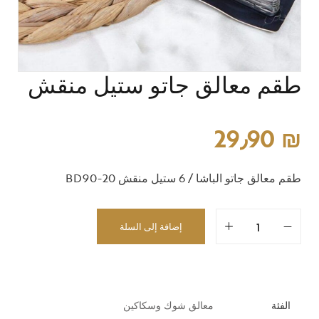
طقم معالق جاتو ستيل منقش
29٫90
₪
طقم معالق جاتو الباشا / 6 ستيل منقش BD90-20
إضافة إلى السلة
الفئة
معالق شوك وسكاكين