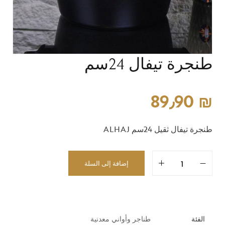
طنجرة تيفال 24سم
89٫90
₪
طنجرة تيفال ثقيل 24سم ALHAJ
إضافة إلى السلة
الفئة
طناجر وأواني معدنية