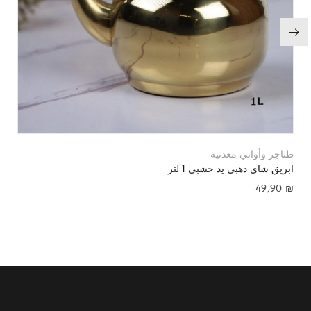
طناجر وأواني معدنية
ابريق شاي ذهبي يد خشبي 1 لتر
49٫90
₪