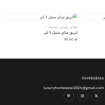
طناجر وأواني معدنية
ط
ابريق شاي ستيل 3 لتر
ا
₪
99٫90
₪
0549808166
luxuryhomewear2024@gmail.com