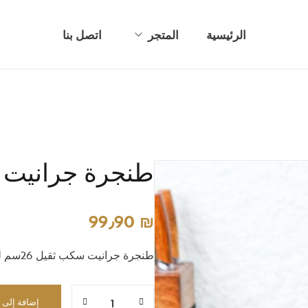
الرئيسية
المتجر
اتصل بنا
أطقم بهارات
اواني زجاجيه
تحف وديكور
طنجرة جرانيت 26سم اسود
طناجر وأواني معدنية
عربات تقديم
99٫90
₪
كاسات/ مجات ومطرات
طنجرة جرانيت سكب ثقيل 26سم لون اسود UC-26CS-BL
معالق شوك وسكاكين
مناشر غسيل وطاولة كوي
إضافة إلى 