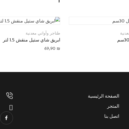
دنية
طناجر وأواني معدنية
ابريق شاي ستيل منقش 1.5 لتر
69٫90
₪
الصفحة الرئيسية
المتجر
اتصل بنا