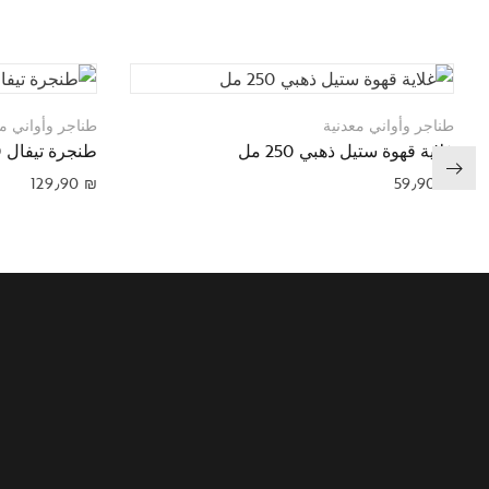
طناجر وأواني معدنية
طناجر وأواني مع
غلاية قهوة ستيل ذهبي 250 مل
طنجرة تيفال 30سم
129٫90
₪
59٫90
₪