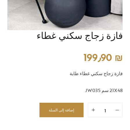
فازة زجاج سكني غطاء
199٫90
₪
فازة زجاج سكني غطاء طابة
21X48 سم JW035
إضافة إلى السلة