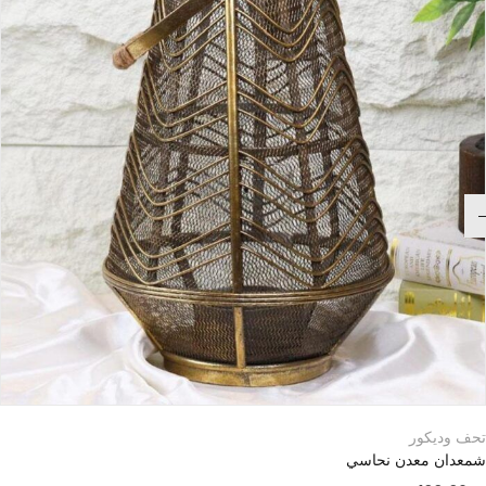
تحف وديكور
شمعدان معدن نحاسي