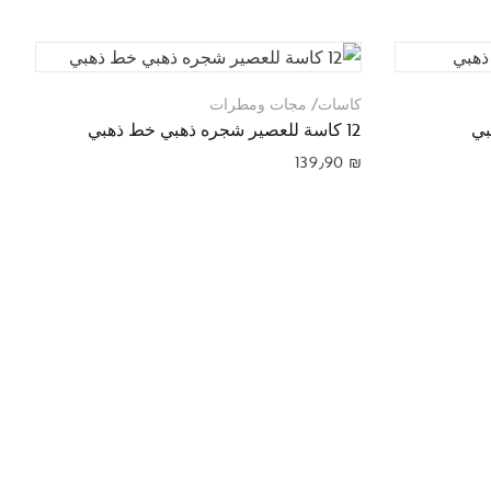
كاسات/ مجات ومطرات
ك
12 كاسة للعصير شجره ذهبي خط ذهبي
6 كاسات
₪
139٫90
₪