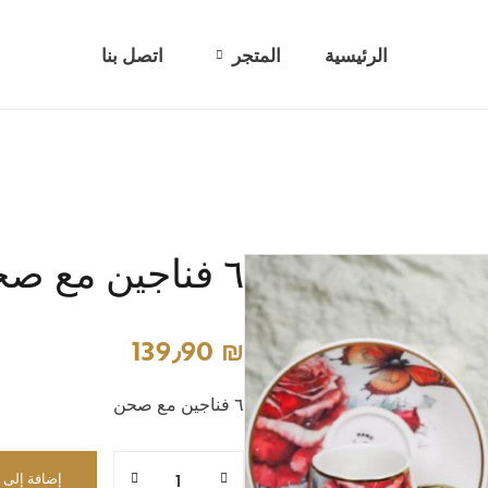
الرئيسية
المتجر
اتصل بنا
أطقم بهارات
اواني زجاجيه
تحف وديكور
٦ فناجين مع صحن
طناجر وأواني معدنية
عربات تقديم
139٫90
₪
كاسات/ مجات ومطرات
٦ فناجين مع صحن
معالق شوك وسكاكين
مناشر غسيل وطاولة كوي
إضافة إلى 