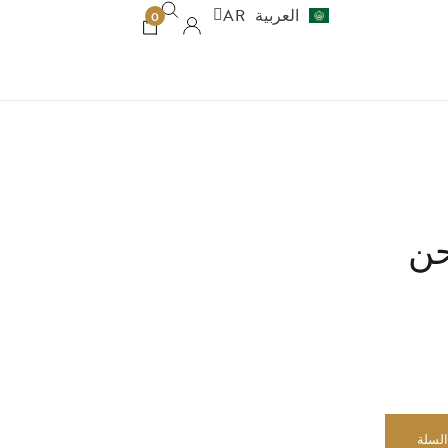
العربية
AR
עברית
HE
0
السلة