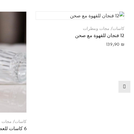
كاسات/ مجات ومطرات
12 فنجان للقهوة مع صحن
139٫90
₪
كاسات/ مجات 
6 كاسات للعصير