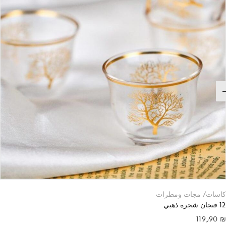
كاسات/ مجات ومطرات
12 فنجان شجره ذهبي
119٫90
₪